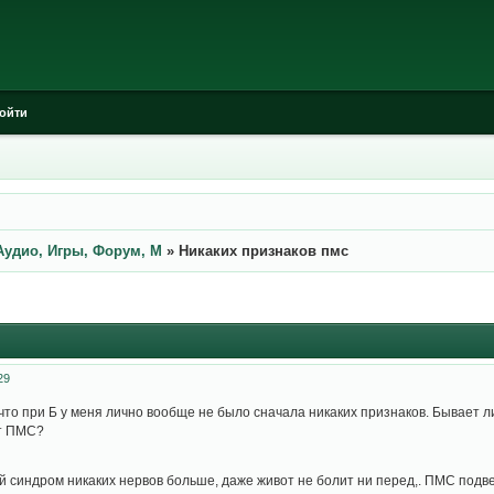
ойти
Аудио, Игры, Форум, М
»
Никаких признаков пмс
29
у что при Б у меня лично вообще не было сначала никаких признаков. Бывает
от ПМС?
синдром никаких нервов больше, даже живот не болит ни перед,. ПМС подв