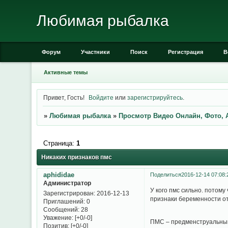
Любимая рыбалка
Форум
Участники
Поиск
Регистрация
В
Активные темы
Привет, Гость!
Войдите
или
зарегистрируйтесь
.
»
Любимая рыбалка
»
Просмотр Видео Онлайн, Фото, 
Страница:
1
Никаких признаков пмс
aphididae
Поделиться
2016-12-14 07:08:
Администратор
У кого пмс сильно. потом
Зарегистрирован
: 2016-12-13
признаки беременности 
Приглашений:
0
Сообщений:
28
Уважение:
[+0/-0]
ПМС – предменструальный 
Позитив:
[+0/-0]