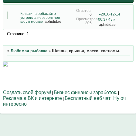
Кристина орбакайте
2016-12-14
0
устроила невероятное
06:37:43
шоу в москве
aphididae
306
aphididae
Страница:
1
»
Любимая рыбалка
»
Шляпы, крылья, маски, костюмы.
Создать свой форум!
Бизнес финансы заработок.
|
|
Реклама в ВК и интернете
Бесплатный веб чат
Ну оч
|
|
интересно